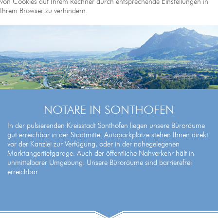
von Cookies auf Ihrem Rechner durch entsprechende Einstellungen in
Ihrem Browser zu verhindern.
NOTARE IN SONTHOFEN
In der pulsierenden Kreisstadt Sonthofen liegen unsere Büroräume
gut erreichbar in der Stadtmitte. Autoparkplätze stehen Ihnen direkt
vor der Kanzlei zur Verfügung, oder in der nahegelegenen
Marktangertiefgarage. Auch der öffentliche Nahverkehr hält in
unmittelbarer Umgebung. Unsere Büroräume sind barrierefrei
erreichbar.